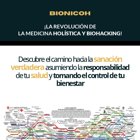
Ir
al
contenido
¡LA REVOLUCIÓN DE
LA MEDICINA
HOLÍSTICA Y BIOHACKING
!
sanación
Descubre el camino hacia la
verdadera
asumiendo la
responsabilidad
salud
de tu
y
tomando el control de tu
bienestar